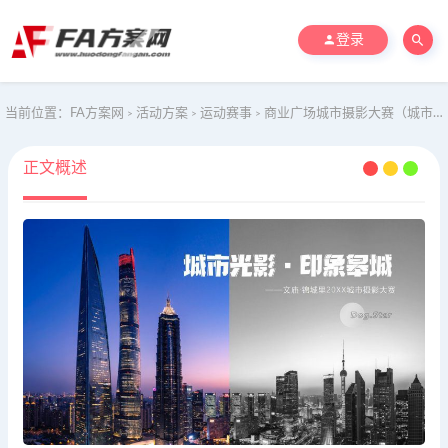
登录
当前位置：
FA方案网
活动方案
运动赛事
商业广场城市摄影大赛（城市光影·皋城印象主题）活动策划方案-40P
>
>
>
正文概述