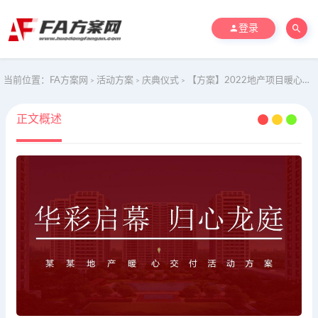
登录
当前位置：
FA方案网
活动方案
庆典仪式
【方案】2022地产项目暖心交付（华彩启幕 归心龙庭主题）活动策划方案-53P
>
>
>
正文概述