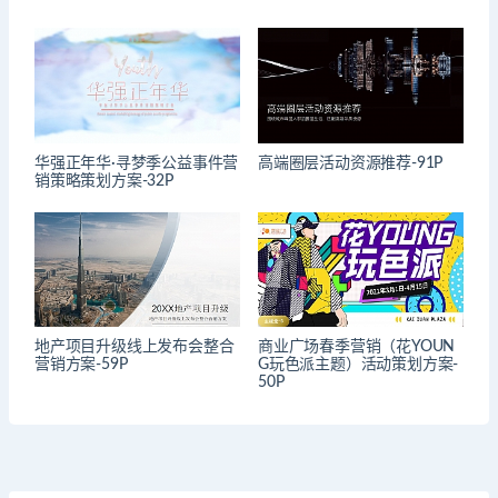
华强正年华·寻梦季公益事件营
高端圈层活动资源推荐-91P
销策略策划方案-32P
地产项目升级线上发布会整合
商业广场春季营销（花YOUN
营销方案-59P
G玩色派主题）活动策划方案-
50P